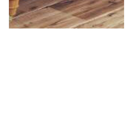
Branchenportale
BIOPORTALE
Bioportale geben dem Konsumenten einen guten Überblick
über das bereits vielfältige, aber meist sehr
kleinstrukturierte Biosegment. Bei vielen Häuselbauern
sind nicht nur biologische Baustoffe, sondern ein
ganzheitliches Streben nach natürlicher Umgebung
erkennbar. Das ist gut und hält den BIO Zug in Schwung.